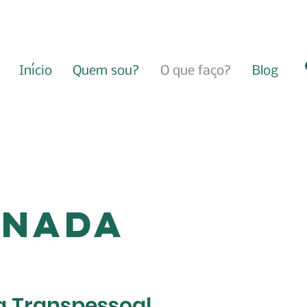
Início
Quem sou?
O que faço?
Blog
RNADA
a Transpessoal