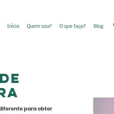
Início
Quem sou?
O que faço?
Blog
DE
RA
diferente para obter