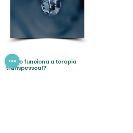
Como funciona a terapia
transpessoal?
Nas sessões de terapia, o cliente traz o
tema que deseja clarear, elaborar, curar e
o terapeuta, dependendo do caso, pode
utilizar algum método transpessoal para
apoiar o cliente a explorar tanto a
dimensão dos comportamentos, como a
dimensão além do ego (perspectiva
energético-espiritual).